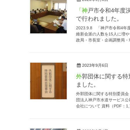
「神戸市令和4年度決算」関連における政調会第1日目が維新会派
で行われました。
2023.9.8 「神戸市令
維新会派の人数を15人に増
政局・市長室・企画調整局・地
2023年9月6日
外郭団体に関する特別委員会（水道局・港湾局関係）が開催され
ました。
外郭団体に関する特別委員会
団法人神戸市水道サービス公社に
会社について 資料（PDF：1,71