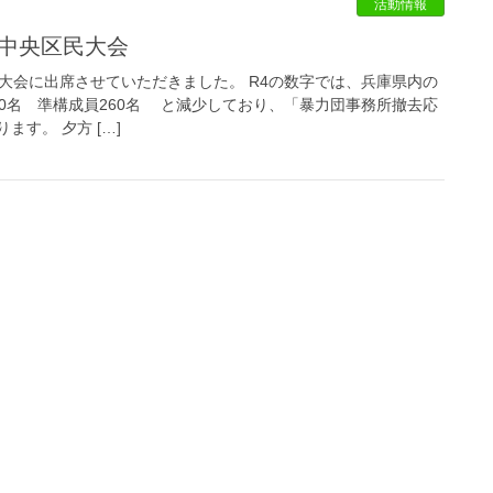
活動情報
放 中央区民大会
民大会に出席させていただきました。 R4の数字では、兵庫県内の
0名 準構成員260名 と減少しており、「暴力団事務所撤去応
す。 夕方 […]