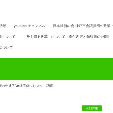
活動
youtube チャンネル
日本維新の会 神戸市会議員団の政策
書について
「身を切る改革」について（寄付内容と領収書の公開）
について
の会 通信 Vol.5 完成しました。〈裏面〉
活動情報